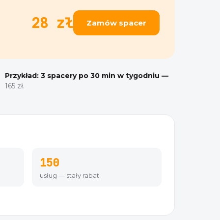
28 zł
Zamów spacer
Przykład: 3 spacery po 30 min w tygodniu —
165 zł.
150
usług — stały rabat