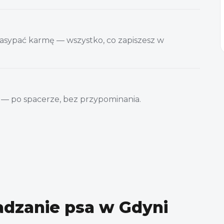
nasypać karmę — wszystko, co zapiszesz w
cer — po spacerze, bez przypominania.
adzanie psa w Gdyni