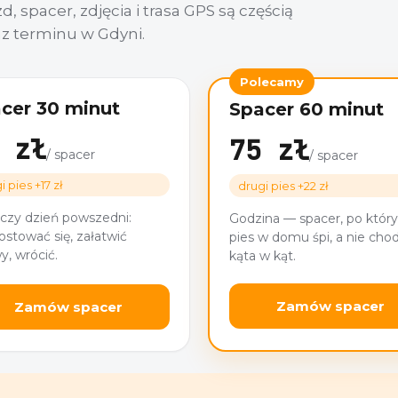
 spacer, zdjęcia i trasa GPS są częścią
az terminu w Gdyni.
Polecamy
cer 30 minut
Spacer 60 minut
 zł
75 zł
/ spacer
/ spacer
i pies +17 zł
drugi pies +22 zł
czy dzień powszedni:
Godzina — spacer, po któr
ostować się, załatwić
pies w domu śpi, a nie chod
y, wrócić.
kąta w kąt.
Zamów spacer
Zamów spacer