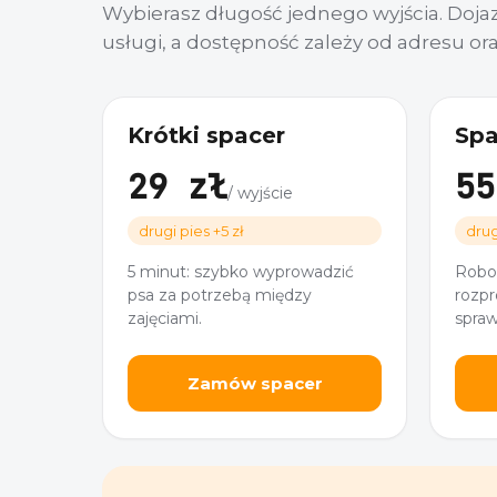
Wybierasz długość jednego wyjścia. Dojazd,
usługi, a dostępność zależy od adresu or
Krótki spacer
Spa
29 zł
55
/ wyjście
drugi pies +5 zł
drug
5 minut: szybko wyprowadzić
Robo
psa za potrzebą między
rozpr
zajęciami.
spraw
Zamów spacer