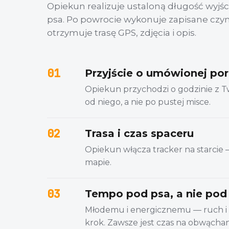
Opiekun realizuje ustaloną długość wyj
psa. Po powrocie wykonuje zapisane czyn
otrzymuje trasę GPS, zdjęcia i opis.
01
Przyjście o umówionej po
Opiekun przychodzi o godzinie z Two
od niego, a nie po pustej misce.
02
Trasa i czas spaceru
Opiekun włącza tracker na starcie 
mapie.
03
Tempo pod psa, a nie pod
Młodemu i energicznemu — ruch i
krok. Zawsze jest czas na obwąchani