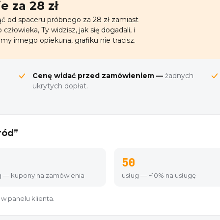
 za 28 zł
 od spaceru próbnego za 28 zł zamiast
człowieka, Ty widzisz, jak się dogadali, i
my innego opiekuna, grafiku nie tracisz.
Cenę widać przed zamówieniem —
żadnych
ukrytych dopłat.
ród”
50
g — kupony na zamówienia
usług — −10% na usługę
 w panelu klienta.