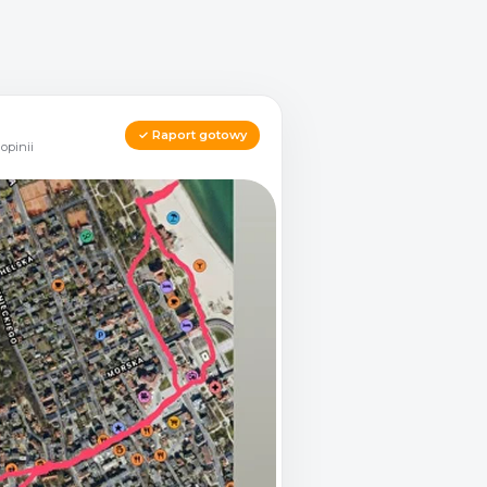
✓ Raport gotowy
 opinii