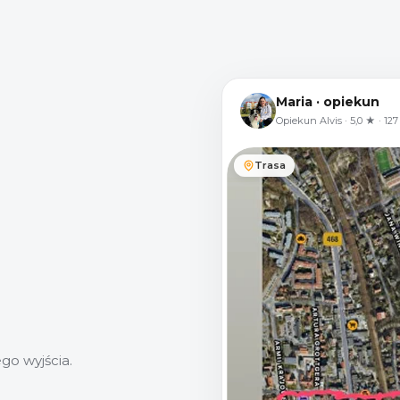
Maria · opiekun
Opiekun Alvis · 5,0 ★ · 127
Trasa
go wyjścia.