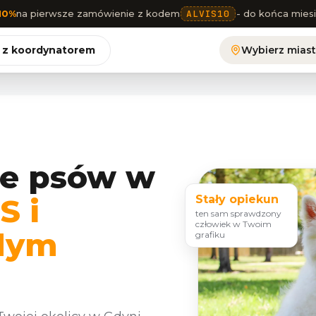
10%
na pierwsze zamówienie z kodem
ALVIS10
- do końca mies
 z koordynatorem
Wybierz mias
e psów w
S i
Stały opiekun
ten sam sprawdzony
człowiek w Twoim
żdym
grafiku