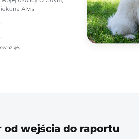
wojej okolicy w Gdyni,
ekuna Alvis.
owiązuje.
 od wejścia do raportu