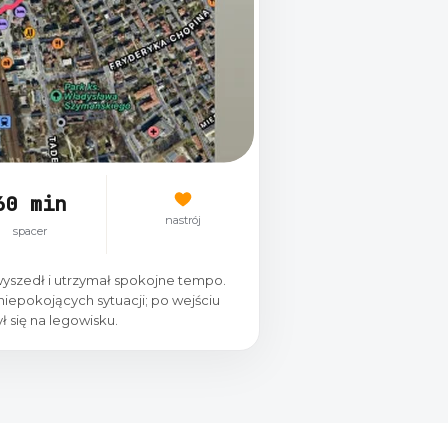
60 min
nastrój
spacer
wyszedł i utrzymał spokojne tempo.
 niepokojących sytuacji; po wejściu
ł się na legowisku.