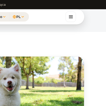
iąca
to
PL