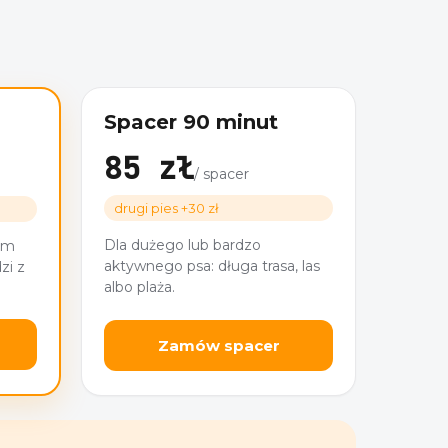
Spacer 90 minut
85 zł
/ spacer
drugi pies +30 zł
Dla dużego lub bardzo
ym
aktywnego psa: długa trasa, las
zi z
albo plaża.
Zamów spacer