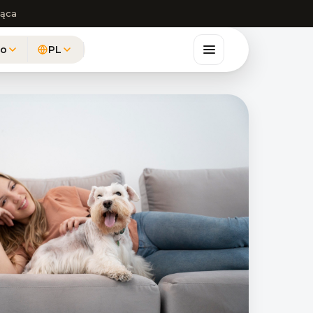
iąca
to
PL