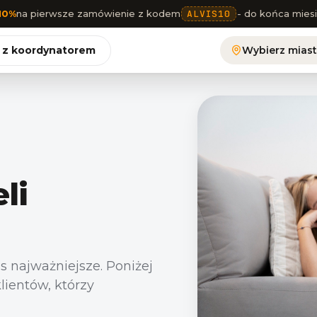
10%
na pierwsze zamówienie z kodem
ALVIS10
- do końca mies
 z koordynatorem
Wybierz mias
li
as najważniejsze. Poniżej
lientów, którzy