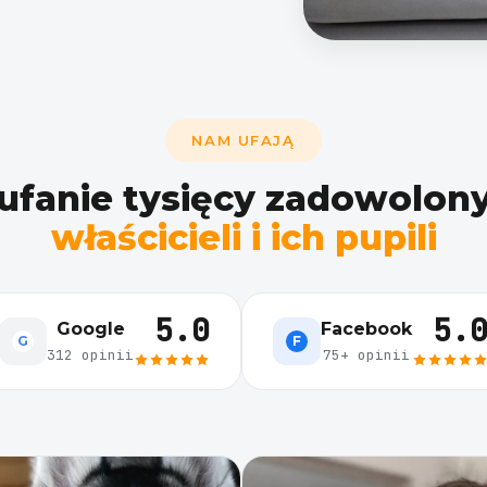
NAM UFAJĄ
ufanie tysięcy zadowolon
właścicieli i ich pupili
5.0
5.
Google
Facebook
G
F
312 opinii
75+ opinii