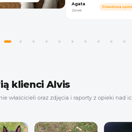
czekamy o wyznaczonych
Agata
Prawdziwa opini
godzinach — przychodzą
Zenek
punktualnie, ze zdjęciami
uśmiechniętego Zenka. To
bardzo cenimy.
 klienci Alvis
e właścicieli oraz zdjęcia i raporty z opieki nad i