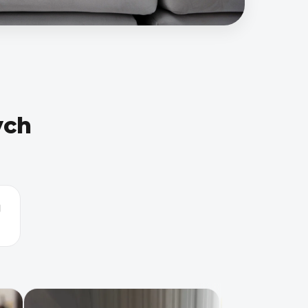
ych
0