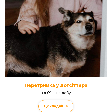
Перетримка у догсіттера
від 69 zł на добу
Докладніше