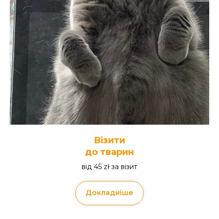
Візити
до тварин
від 45 zł за візит
Докладніше