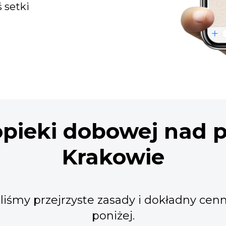
ś setki
opieki dobowej nad 
Krakowie
iśmy przejrzyste zasady i dokładny cen
poniżej.