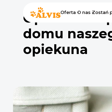
Oferta
O nas
Zostań 
Opieka nad 
domu nasze
opiekuna