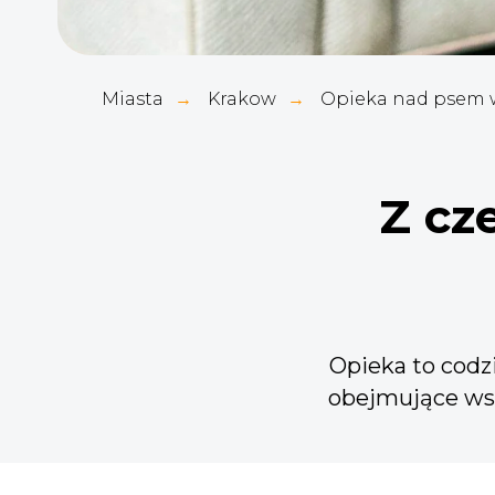
Miasta
Krakow
Opieka nad psem 
→
→
Z cz
Opieka to codz
obejmujące wszy