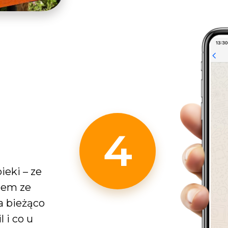
4
ieki – ze
erem ze
a bieżąco
 i co u