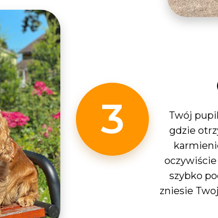
3
Twój pupi
gdzie otrz
karmienie
oczywiście
szybko poc
zniesie Two