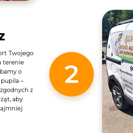
z
ort Twojego
 terenie
2
 Dbamy o
pupila –
zgodnych z
ząt, aby
najmniej