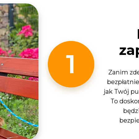
za
1
Zanim zde
bezpłatnie
jak Twój pu
To doskon
będz
bezpie