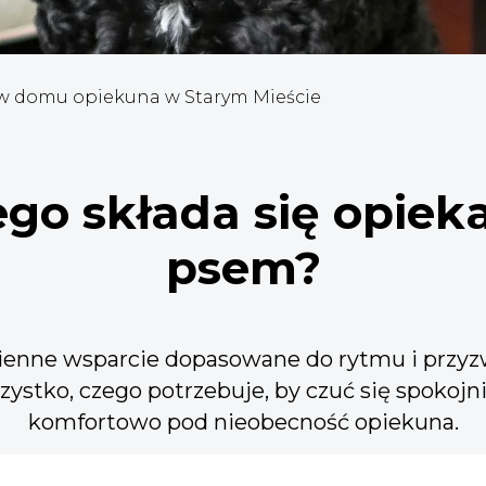
w domu opiekuna w Starym Mieście
ego składa się opiek
psem?
ienne wsparcie dopasowane do rytmu i przy
stko, czego potrzebuje, by czuć się spokojni
komfortowo pod nieobecność opiekuna.