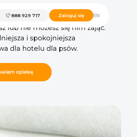
888 929 717
Zaloguj się
EN
sa w bezpiecznych rękach, gdy
z lub nie możesz się nim zająć.
iejsza i spokojniejsza
wa dla hotelu dla psów.
wiam opiekę