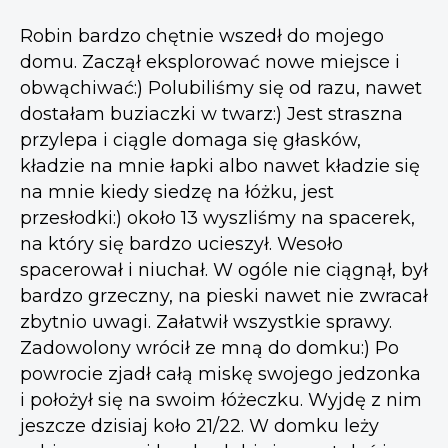
Robin bardzo chętnie wszedł do mojego
domu. Zaczął eksplorować nowe miejsce i
obwąchiwać:) Polubiliśmy się od razu, nawet
dostałam buziaczki w twarz:) Jest straszna
przylepa i ciągle domaga się głasków,
kładzie na mnie łapki albo nawet kładzie się
na mnie kiedy siedzę na łóżku, jest
przesłodki:) około 13 wyszliśmy na spacerek,
na który się bardzo ucieszył. Wesoło
spacerował i niuchał. W ogóle nie ciągnął, był
bardzo grzeczny, na pieski nawet nie zwracał
zbytnio uwagi. Załatwił wszystkie sprawy.
Zadowolony wrócił ze mną do domku:) Po
powrocie zjadł całą miskę swojego jedzonka
i położył się na swoim łóżeczku. Wyjdę z nim
jeszcze dzisiaj koło 21/22. W domku leży