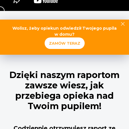
Wolisz, żeby opiekun odwiedził Twojego pupila
w domu?
ZAMÓW TERAZ
Dzięki naszym raportom
zawsze wiesz, jak
przebiega opieka nad
Twoim pupilem!
Codziennie otrzymujesz raport ze