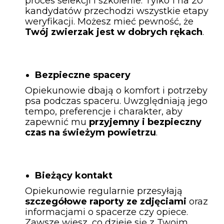
proces selekcji i szkolenie. Tylko 1 na 20
kandydatów przechodzi wszystkie etapy
weryfikacji. Możesz mieć pewność, że
Twój zwierzak jest w dobrych rękach
.
Bezpieczne spacery
Opiekunowie dbają o komfort i potrzeby
psa podczas spaceru. Uwzględniają jego
tempo, preferencje i charakter, aby
zapewnić mu
przyjemny i bezpieczny
czas na świeżym powietrzu
.
Bieżący kontakt
Opiekunowie regularnie przesyłają
szczegółowe raporty ze zdjęciami
oraz
informacjami o spacerze czy opiece.
Zawsze wiesz, co dzieje się z Twoim