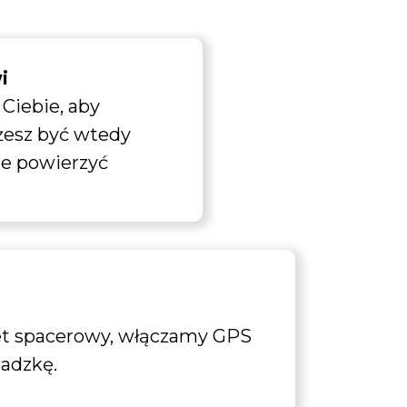
i
Ciebie, aby
żesz być wtedy
e powierzyć
ęt spacerowy, włączamy GPS
hadzkę.