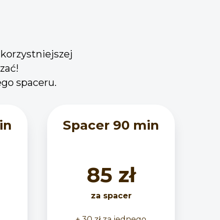
jkorzystniejszej
zać!
go spaceru.
in
Spacer 90 min
85 zł
za spacer
+ 30 zł za jednego