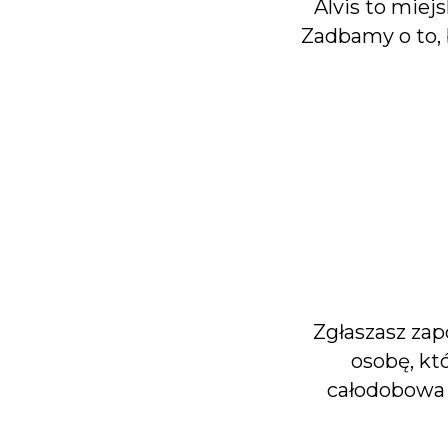
Alvis to miej
Zadbamy o to, 
Zgłaszasz za
osobę, kt
całodobowa 