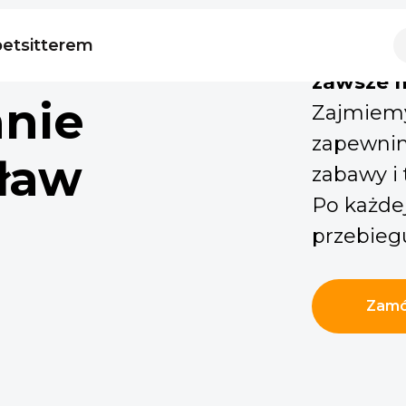
petsitterem
Twój pie
zawsze 
nie
Zajmiemy
zapewnim
ław
zabawy i 
Po każdej
przebieg
Zamó