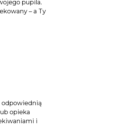
wojego pupila.
iekowany – a Ty
y odpowiednią
lub opieka
ekiwaniami i