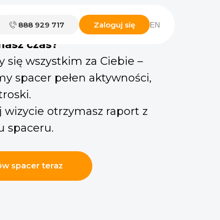
888 929 717
Zaloguj się
EN
s potrzebuje ruchu, a Ty nie
masz czas?
 się wszystkim za Ciebie –
y spacer pełen aktywności,
troski.
 wizycie otrzymasz raport z
u spaceru.
w spacer teraz