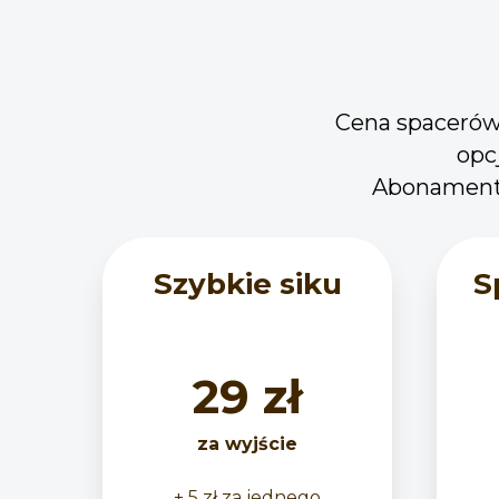
Cena spacerów z
opc
Abonamenty
Szybkie siku
S
29 zł
za wyjście
+ 5 zł za jednego