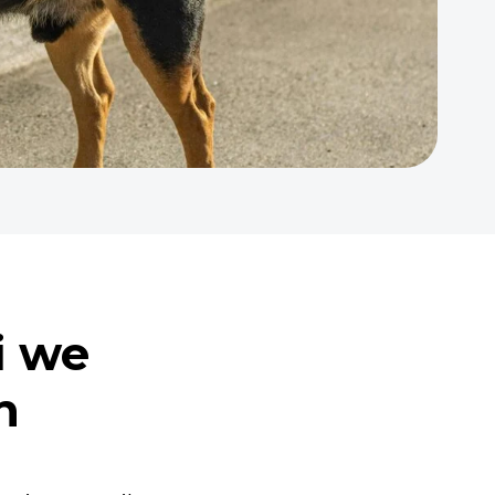
i we
h