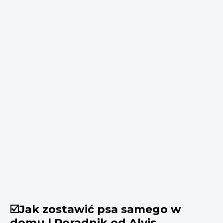
☑️Jak zostawić psa samego w
domu | Poradnik od Alvis