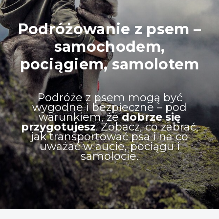
Podróżowanie z psem –
samochodem,
pociągiem, samolotem
Podróże z psem mogą być
wygodne i bezpieczne – pod
warunkiem, że
dobrze się
przygotujesz
. Zobacz, co zabrać,
jak transportować psa i na co
uważać w aucie, pociągu i
samolocie.