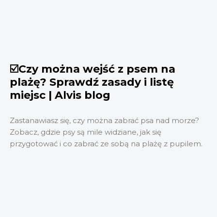
☑️Czy można wejść z psem na
plażę? Sprawdź zasady i listę
miejsc | Alvis blog
Zastanawiasz się, czy można zabrać psa nad morze?
Zobacz, gdzie psy są mile widziane, jak się
przygotować i co zabrać ze sobą na plażę z pupilem.