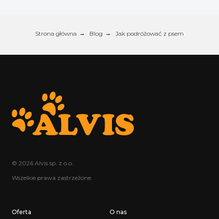
Strona główna
→
Blog
→
Jak podróżować z psem
© 2026 Alvis sp. z o.o.
Wszelkie prawa zastrzeżone.
Oferta
O nas