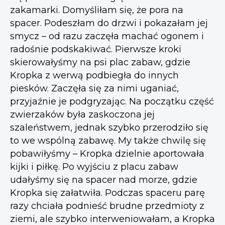
zakamarki. Domyśliłam się, że pora na
spacer. Podeszłam do drzwi i pokazałam jej
smycz – od razu zaczęła machać ogonem i
radośnie podskakiwać. Pierwsze kroki
skierowałyśmy na psi plac zabaw, gdzie
Kropka z werwą podbiegła do innych
piesków. Zaczęła się za nimi uganiać,
przyjaźnie je podgryzając. Na początku część
zwierzaków była zaskoczona jej
szaleństwem, jednak szybko przerodziło się
to we wspólną zabawę. My także chwilę się
pobawiłyśmy – Kropka dzielnie aportowała
kijki i piłkę. Po wyjściu z placu zabaw
udałyśmy się na spacer nad morze, gdzie
Kropka się załatwiła. Podczas spaceru parę
razy chciała podnieść brudne przedmioty z
ziemi, ale szybko interweniowałam, a Kropka