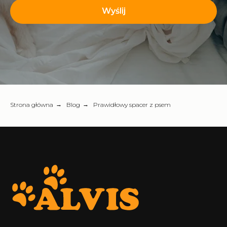
Wyślij
Strona główna
→
Blog
→
Prawidłowy spacer z psem