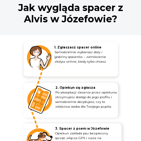
Jak wygląda spacer z
Alvis w Józefowie?
1. Zgłaszasz spacer online
Samodzielnie wybierasz daty i
godziny spacerów – zamówienie
złożysz online, kiedy tylko chcesz.
2. Opiekun się zgłasza
Po akceptacji zlecenia przez opiekuna
otrzymujesz dostęp do jego profilu i
samodzielnie decydujesz, czy to
właściwa osoba dla Twojego pupila.
3. Spacer z psem w Józefowie
Opiekun zakłada psu bezpieczny
sprzęt, włącza GPS i rusza na