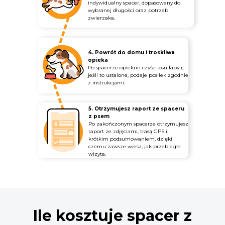
indywidualny spacer, dopasowany do
wybranej długości oraz potrzeb
zwierzaka.
4. Powrót do domu i troskliwa
opieka
Po spacerze opiekun czyści psu łapy i,
jeśli to ustalone, podaje posiłek zgodnie
z instrukcjami.
5. Otrzymujesz raport ze spaceru
z psem
Po zakończonym spacerze otrzymujesz
raport ze zdjęciami, trasą GPS i
krótkim podsumowaniem, dzięki
czemu zawsze wiesz, jak przebiegła
wizyta.
Ile kosztuje spacer z