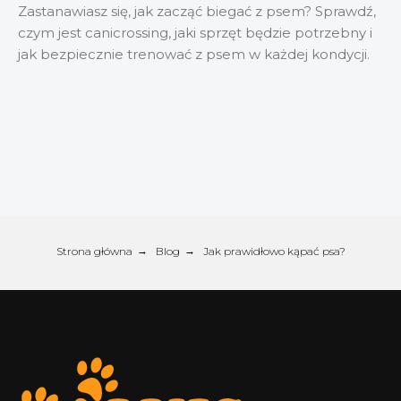
Zastanawiasz się, jak zacząć biegać z psem? Sprawdź,
czym jest canicrossing, jaki sprzęt będzie potrzebny i
jak bezpiecznie trenować z psem w każdej kondycji.
Strona główna
→
Blog
→
Jak prawidłowo kąpać psa?