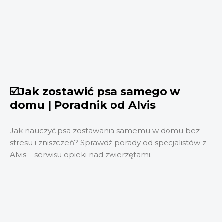
☑️Jak zostawić psa samego w
domu | Poradnik od Alvis
Jak nauczyć psa zostawania samemu w domu bez
stresu i zniszczeń? Sprawdź porady od specjalistów z
Alvis – serwisu opieki nad zwierzętami.