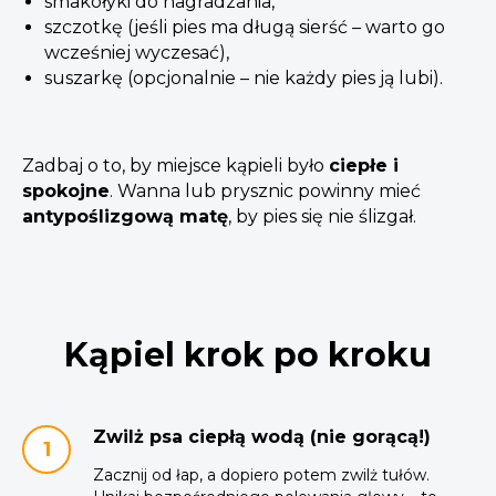
smakołyki do nagradzania,
szczotkę (jeśli pies ma długą sierść – warto go
wcześniej wyczesać),
suszarkę (opcjonalnie – nie każdy pies ją lubi).
Zadbaj o to, by miejsce kąpieli było
ciepłe i
spokojne
. Wanna lub prysznic powinny mieć
antypoślizgową matę
, by pies się nie ślizgał.
Kąpiel krok po kroku
Zwilż psa ciepłą wodą (nie gorącą!)
Zacznij od łap, a dopiero potem zwilż tułów.