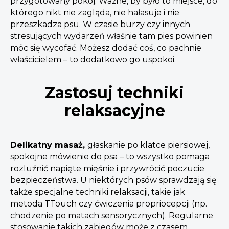
przygotowany pokój. Ważne, by było to miejsce, do
którego nikt nie zagląda, nie hałasuje i nie
przeszkadza psu. W czasie burzy czy innych
stresujących wydarzeń właśnie tam pies powinien
móc się wycofać. Możesz dodać coś, co pachnie
właścicielem – to dodatkowo go uspokoi.
Zastosuj techniki
relaksacyjne
Delikatny masaż,
głaskanie po klatce piersiowej,
spokojne mówienie do psa – to wszystko pomaga
rozluźnić napięte mięśnie i przywrócić poczucie
bezpieczeństwa. U niektórych psów sprawdzają się
także specjalne techniki relaksacji, takie jak
metoda TTouch czy ćwiczenia propriocepcji (np.
chodzenie po matach sensorycznych). Regularne
stosowanie takich zabiegów może z czasem