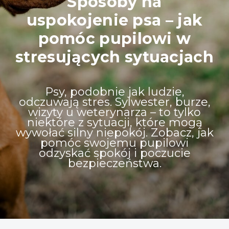
Sposoby na
uspokojenie psa – jak
pomóc pupilowi w
stresujących sytuacjach
Psy, podobnie jak ludzie,
odczuwają stres. Sylwester, burze,
wizyty u weterynarza – to tylko
niektóre z sytuacji, które mogą
wywołać silny niepokój. Zobacz, jak
pomóc swojemu pupilowi
odzyskać spokój i poczucie
bezpieczeństwa.