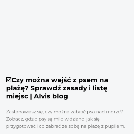
☑️Czy można wejść z psem na
plażę? Sprawdź zasady i listę
miejsc | Alvis blog
Zastanawiasz się, czy można zabrać psa nad morze?
Zobacz, gdzie psy są mile widziane, jak się
przygotować i co zabrać ze sobą na plażę z pupilem.