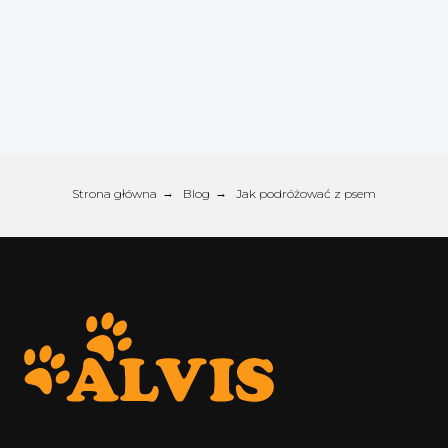
Strona główna
→
Blog
→
Jak podróżować z psem