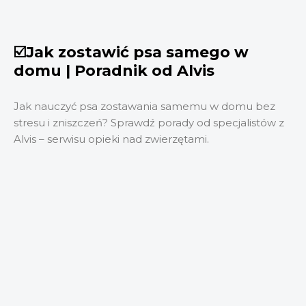
☑️Jak zostawić psa samego w
domu | Poradnik od Alvis
Jak nauczyć psa zostawania samemu w domu bez
stresu i zniszczeń? Sprawdź porady od specjalistów z
Alvis – serwisu opieki nad zwierzętami.