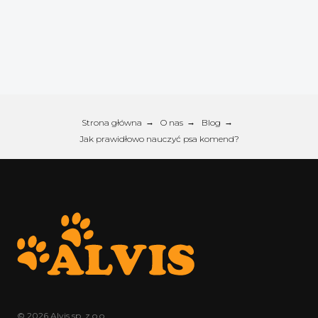
Strona główna
→
O nas
→
Blog
→
Jak prawidłowo nauczyć psa komend?
© 2026 Alvis sp. z o.o.