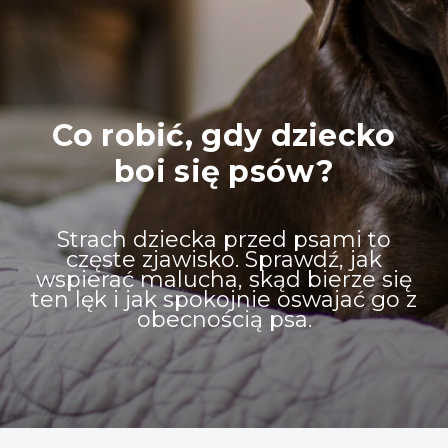
Co robić, gdy dziecko
boi się psów?
Strach dziecka przed psami to
częste zjawisko. Sprawdź, jak
wspierać malucha, skąd bierze się
ten lęk i jak spokojnie oswajać go z
obecnością psa.