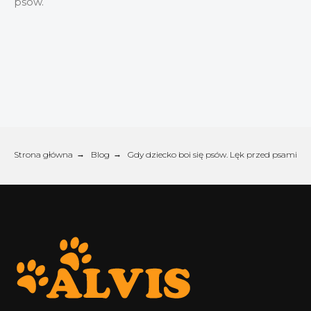
psów.
Strona główna
→
Blog
→
Gdy dziecko boi się psów. Lęk przed psami