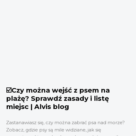
☑️Czy można wejść z psem na
plażę? Sprawdź zasady i listę
miejsc | Alvis blog
Zastanawiasz się, czy można zabrać psa nad morze?
Zobacz, gdzie psy są mile widziane, jak się