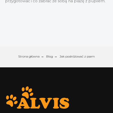
przygotować i co zabrać ze sobą na plażę z pupilem.
Strona główna
→
Blog
→
Jak podróżować z psem