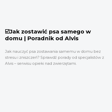
☑️Jak zostawić psa samego w
domu | Poradnik od Alvis
Jak nauczyć psa zostawania samemu w domu bez
stresu i zniszczeń? Sprawdź porady od specjalistów z
Alvis – serwisu opieki nad zwierzętami.