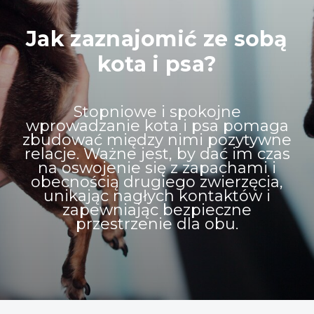
Jak zaznajomić ze sobą
kota i psa?
Stopniowe i spokojne
wprowadzanie kota i psa pomaga
zbudować między nimi pozytywne
relacje. Ważne jest, by dać im czas
na oswojenie się z zapachami i
obecnością drugiego zwierzęcia,
unikając nagłych kontaktów i
zapewniając bezpieczne
przestrzenie dla obu.