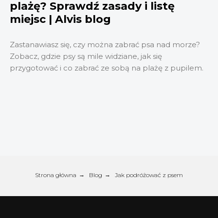
plażę? Sprawdź zasady i listę
miejsc | Alvis blog
Zastanawiasz się, czy można zabrać psa nad morze?
Zobacz, gdzie psy są mile widziane, jak się
przygotować i co zabrać ze sobą na plażę z pupilem.
Strona główna
→
Blog
→
Jak podróżować z psem