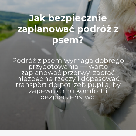
Jak bezpiecznie
zaplanować podróż z
psem?
Podróż z psem wymaga dobrego
przygotowania — warto
zaplanować przerwy, zabrać
niezbędne rzeczy i dopasować
transport do potrzeb pupila, by
zapewnić mu komfort i
bezpieczeństwo.