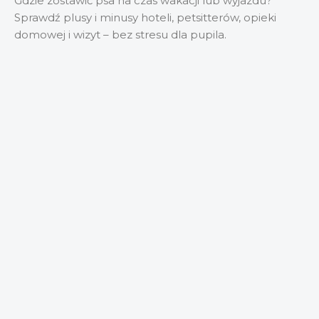
Gdzie zostawić psa na czas wakacji lub wyjazdu?
Sprawdź plusy i minusy hoteli, petsitterów, opieki
domowej i wizyt – bez stresu dla pupila.