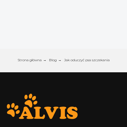
Strona główna
→
Blog
→
Jak oduczyć psa szczekania