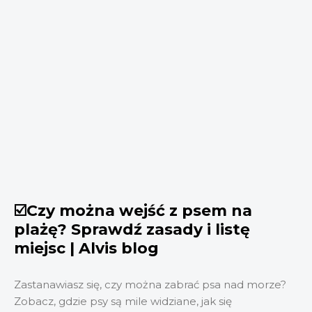
☑️Czy można wejść z psem na
plażę? Sprawdź zasady i listę
miejsc | Alvis blog
Zastanawiasz się, czy można zabrać psa nad morze?
Zobacz, gdzie psy są mile widziane, jak się