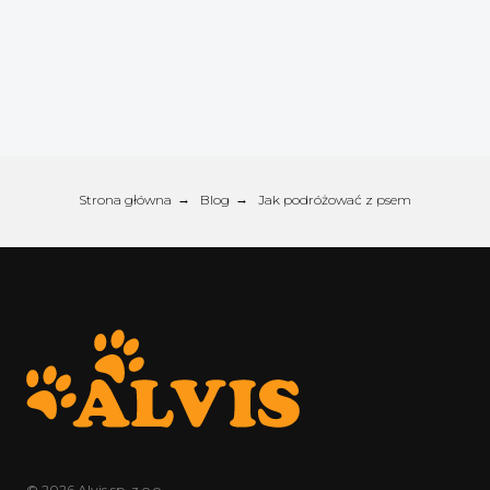
Strona główna
→
Blog
→
Jak podróżować z psem
© 2026 Alvis sp. z o.o.