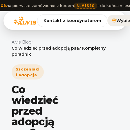
10%
na pierwsze zamówienie z kodem
ALVIS10
- do końca mies
Kontakt z koordynatorem
Wybie
Alvis
/
Blog
/
Co wiedzieć przed adopcją psa? Kompletny
poradnik
Szczeniaki
i adopcja
Co
wiedzieć
przed
adopcją