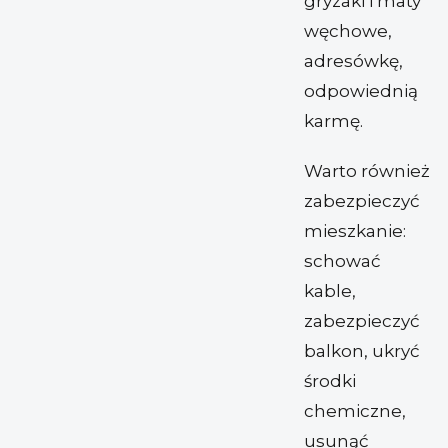
gryzaki i maty
węchowe,
adresówkę,
odpowiednią
karmę.
Warto również
zabezpieczyć
mieszkanie:
schować
kable,
zabezpieczyć
balkon, ukryć
środki
chemiczne,
usunąć