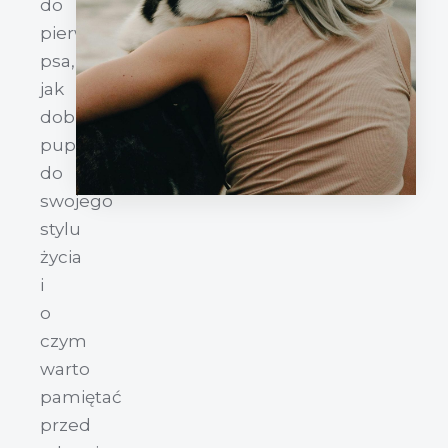
do
pierwszego
psa,
jak
dobrać
pupila
do
swojego
stylu
życia
i
o
czym
warto
pamiętać
przed