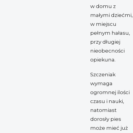
w domu z
małymi dziećmi,
w miejscu
pełnym hałasu,
przy długiej
nieobecności
opiekuna.
Szczeniak
wymaga
ogromnej ilości
czasu i nauki,
natomiast
dorosły pies
może mieć już