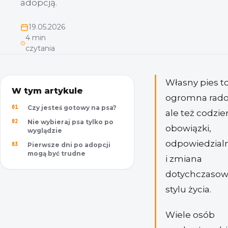
adopcją.
19.05.2026
4 min
czytania
Własny pies t
W tym artykule
ogromna rado
Czy jesteś gotowy na psa?
ale też codzi
Nie wybieraj psa tylko po
obowiązki,
wyglądzie
odpowiedzial
Pierwsze dni po adopcji
mogą być trudne
i zmiana
dotychczaso
stylu życia.
Wiele osób