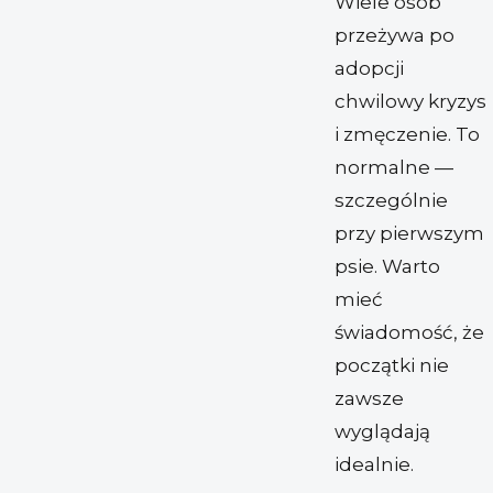
Wiele osób
przeżywa po
adopcji
chwilowy kryzys
i zmęczenie. To
normalne —
szczególnie
przy pierwszym
psie. Warto
mieć
świadomość, że
początki nie
zawsze
wyglądają
idealnie.