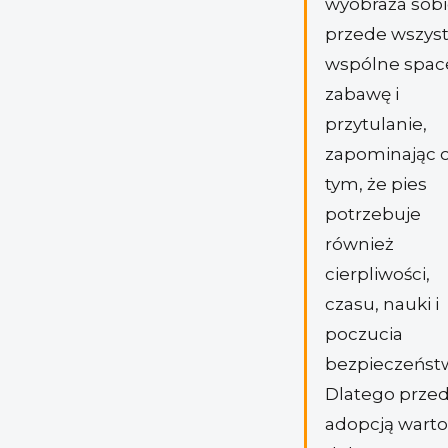
wyobraża sob
przede wszys
wspólne space
zabawę i
przytulanie,
zapominając 
tym, że pies
potrzebuje
również
cierpliwości,
czasu, nauki i
poczucia
bezpieczeńst
Dlatego prze
adopcją warto