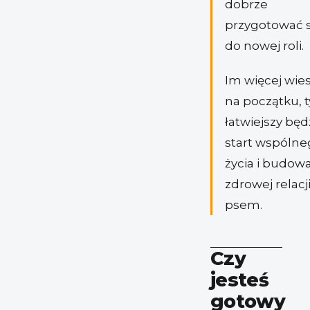
dobrze
przygotować s
do nowej roli.
Im więcej wie
na początku, 
łatwiejszy będ
start wspóln
życia i budow
zdrowej relacji
psem.
Czy
jesteś
gotowy