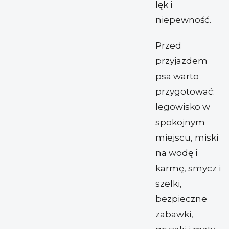
lęk i
niepewność.
Przed
przyjazdem
psa warto
przygotować:
legowisko w
spokojnym
miejscu, miski
na wodę i
karmę, smycz i
szelki,
bezpieczne
zabawki,