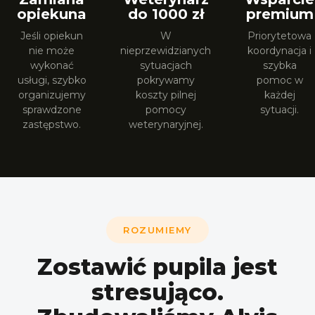
opiekuna
do 1000 zł
premium
Jeśli opiekun
W
Priorytetowa
nie może
nieprzewidzianych
koordynacja i
wykonać
sytuacjach
szybka
usługi, szybko
pokrywamy
pomoc w
organizujemy
koszty pilnej
każdej
sprawdzone
pomocy
sytuacji.
zastępstwo.
weterynaryjnej.
ROZUMIEMY
Zostawić pupila jest
stresująco.