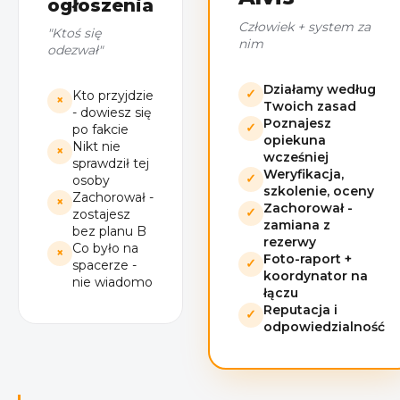
ogłoszenia
Człowiek + system za
"Ktoś się
nim
odezwał"
Działamy według
✓
Kto przyjdzie
×
Twoich zasad
- dowiesz się
Poznajesz
✓
po fakcie
opiekuna
Nikt nie
×
wcześniej
sprawdził tej
Weryfikacja,
✓
osoby
szkolenie, oceny
Zachorował -
×
Zachorował -
✓
zostajesz
zamiana z
bez planu B
rezerwy
Co było na
×
Foto-raport +
✓
spacerze -
koordynator na
nie wiadomo
łączu
Reputacja i
✓
odpowiedzialność