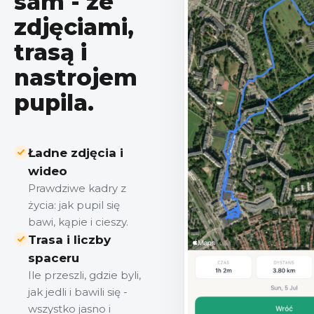
sam - ze
zdjęciami,
trasą i
nastrojem
pupila.
Ładne zdjęcia i
wideo
Prawdziwe kadry z
życia: jak pupil się
bawi, kąpie i cieszy.
Trasa i liczby
spaceru
Ile przeszli, gdzie byli,
jak jedli i bawili się -
wszystko jasno i