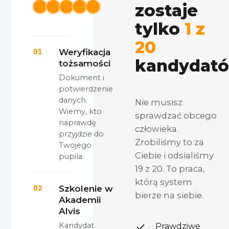
zostaje
tylko
1 z
20
01
Weryfikacja
kandydató
tożsamości
Dokument i
potwierdzenie
danych.
Nie musisz
Wiemy, kto
sprawdzać obcego
naprawdę
człowieka.
przyjdzie do
Zrobiliśmy to za
Twojego
Ciebie i odsialiśmy
pupila.
19 z 20. To praca,
którą system
02
Szkolenie w
bierze na siebie.
Akademii
Alvis
Kandydat
Prawdziwe