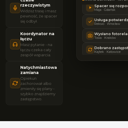
Spacer się rozpo
rzeczywistym
Maja · Gdańsk
Widzisz trasę i masz
pewność, że spacer
Usługa potwierd
Reksio · Wrocław
się odbył.
Wysłano fotorela
Koordynator na
Tosia · Kraków
łączu
Masz pytanie - na
Dobrano zastęps
Kajtek · Katowice
łączu czeka cały
zespół wsparcia.
Usługa zakończ
Fela · Poznań
Natychmiastowa
zamiana
Dobieramy opie
Borys · Warszawa
Opiekun
zachorował albo
Spacer się rozpo
zmieniły się plany -
Maja · Gdańsk
szybko znajdziemy
zastępstwo.
Usługa potwierd
Reksio · Wrocław
Wysłano fotorela
Tosia · Kraków