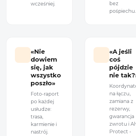
bez
wcześniej.
pośpiechu.
«Nie
«A jeśli
dowiem
coś
się, jak
pójdzie
wszystko
nie tak?
poszło»
Koordynat
na łączu,
Foto-raport
zamiana z
po każdej
rezerwy,
usłudze:
gwarancja
trasa,
zwrotu i Al
karmienie i
Protect -
nastrój.