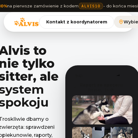
10%
na pierwsze zamówienie z kodem
ALVIS10
- do końca mies
Kontakt z koordynatorem
Wybie
Alvis to
nie tylko
sitter, ale
9:41
system
Raport ze spaceru
Dzisiaj, 14:05
spokoju
Troskliwie dbamy o
zwierzęta: sprawdzeni
opiekunowie, raporty,