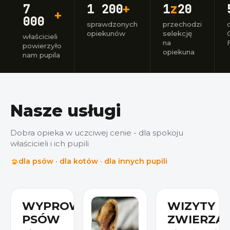
7
1 200
+
1
z
20
+
000
sprawdzonych
przechodzi
opiekunów
selekcję
właścicieli
na
powierzyło
opiekuna
nam pupila
Nasze usługi
Dobra opieka w uczciwej cenie - dla spokoju
właścicieli i ich pupili
dla psów · dla kotów · dla innych pupili
WYPROWADZANIE
WIZYTY U
PSÓW
ZWIERZA