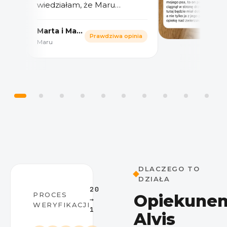
wiedziałam, że Maru
świetnie się bawi i chodzi na
super spacery. Można bez
Marta i Marcin
Prawdziwa opinia
obaw wyjechać na wakacje
Maru
czy w delegację i wiedzieć,
że wszystko jest okej.
DLACZEGO TO
DZIAŁA
20
PROCES
Opiekune
→
WERYFIKACJI
1
Alvis