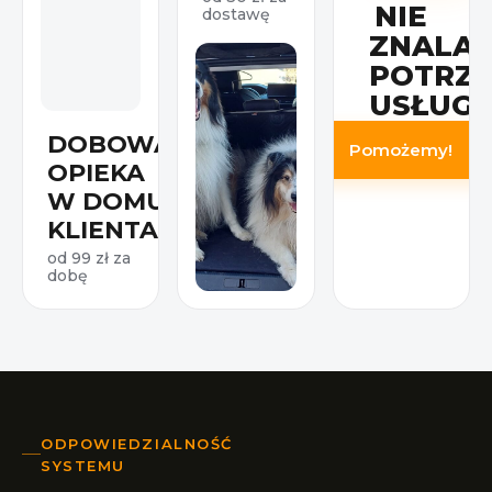
NIE
dostawę
ZNALAZ
POTRZ
USŁUGI
DOBOWA
Pomożemy!
OPIEKA
W DOMU
KLIENTA
od 99 zł za
dobę
ODPOWIEDZIALNOŚĆ
SYSTEMU