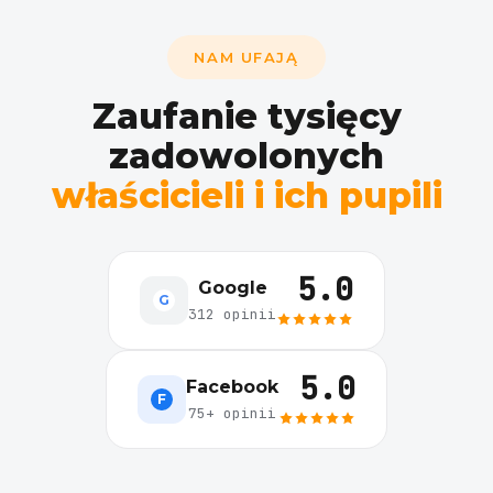
Dobrano zastęps
Kajtek · Katowice
Usługa zakończ
NAM UFAJĄ
Fela · Poznań
Zaufanie tysięcy
zadowolonych
właścicieli i ich pupili
5.0
Google
G
312 opinii
5.0
Facebook
F
75+ opinii