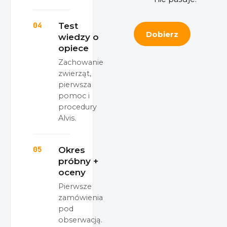
04
Test
Dobierz
wiedzy o
opiece
Zachowanie
zwierząt,
pierwsza
pomoc i
procedury
Alvis.
05
Okres
próbny +
oceny
Pierwsze
zamówienia
pod
obserwacją.