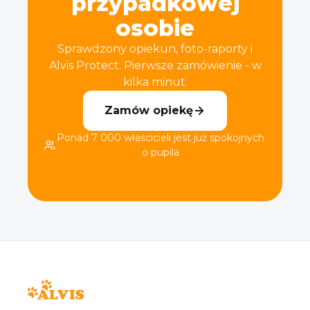
przypadkowej
osobie
Sprawdzony opiekun, foto-raporty i
Alvis Protect. Pierwsze zamówienie - w
kilka minut.
Zamów opiekę
Ponad 7 000 właścicieli jest już spokojnych
o pupila