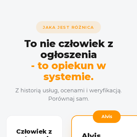
nad
czuły się
zwierzętami
ze mną
—
jak
potrafię
najlepiej.»
znaleźć
JAKA JEST RÓŻNICA
podejście
zarówno
To nie człowiek z
do
ogłoszenia
energicznych
maluchów,
- to opiekun w
jak i do
dużych
systemie.
pupili.»
Z historią usług, ocenami i weryfikacją.
Porównaj sam.
Alvis
Człowiek z
Alvis