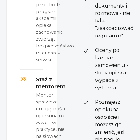
przechodzi
dokumenty i
program
rozmowa - nie
akademii:
tylko
opieka,
"zaakceptować
zachowanie
regulamin".
zwierząt,
bezpieczeństwo
Oceny po
i standardy
każdym
serwisu.
zamówieniu -
słaby opiekun
03
Staż z
wypada z
mentorem
systemu.
Mentor
sprawdza
Poznajesz
umiejętności
opiekuna
opiekuna na
osobiście i
żywo - w
możesz go
praktyce, nie
zmienić, jeśli
na słowach.
nie pasuje.