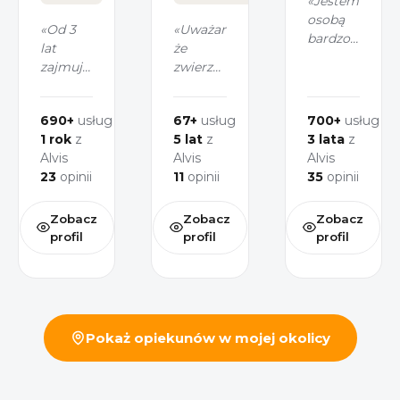
«Jestem
osobą
«Od 3
«Uważam,
bardzo
lat
że
odpowiedzialn
zajmuję
zwierzęta
i
się
to
empatyczną.
wolontariatem
niesamowite
Potrafię
690+
usług
67+
usług
700+
usług
na rzecz
istoty,
wyczuć
1 rok
z
5 lat
z
3 lata
z
psów, a
którym
potrzeby
Alvis
Alvis
Alvis
przez
należy
psa i
23
opinii
11
opinii
35
opinii
rok
się
dopasować
pracowałam
szacunek
sposób
w
i
Zobacz
Zobacz
Zobacz
spędzania
schronisku
odpowiednia
profil
profil
profil
wspólnego
dla
opieka.
czasu.»
psów i
Uwielbiam
kotów.
spędzać
Mam
czas ze
duże
zwierzakami
Pokaż opiekunów w mojej okolicy
doświadczenie
i zawsze
w
staram
opiece
się, aby