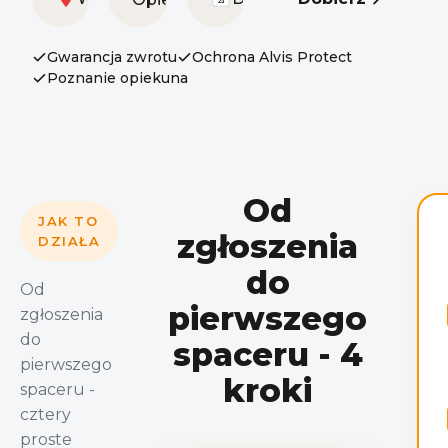
23
Gwarancja zwrotu
Ochrona Alvis Protect
Poznanie opiekuna
Od
JAK TO
zgłoszenia
DZIAŁA
do
Od
pierwszego
zgłoszenia
do
spaceru - 4
pierwszego
kroki
spaceru -
cztery
proste