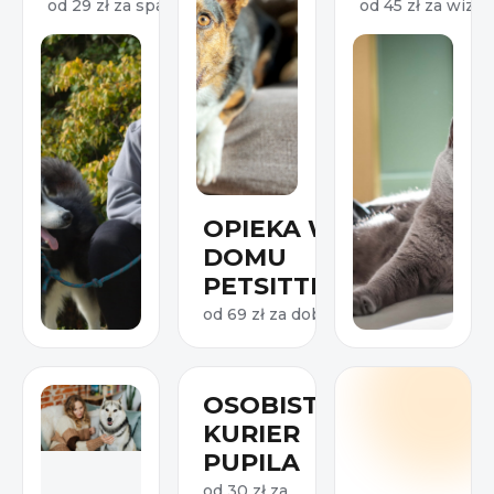
od 29 zł za spacer
od 45 zł za wizyt
OPIEKA W
DOMU
PETSITTERA
od 69 zł za dobę
OSOBISTY
KURIER
PUPILA
od 30 zł za