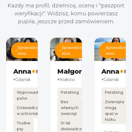
Każdy ma profil, dzielnicę, ocenę i "paszport
weryfikacji". Widzisz, komu powierzasz
pupila, jeszcze przed zamówieniem.
Sprawdzona
Sprawdzona
Sprawdzona
Alvis
Alvis
Alvis
Anna
Małgorzata
Anna
5.0
5.0
5.0
Gdańsk
Kraków
Gdańsk
Wyprowadzanie
Petsitting
Petsitting
psów
Bez
Zwierzęta
Doświadczenie
własnych
mogą
w schroniskach
zwierząt
spać w
łóżku
Trudne
5+ lat
psy
doświadczenia