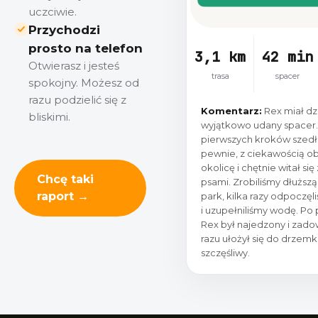
uczciwie.
Przychodzi
prosto na telefon
3,1 km
42 min
Otwierasz i jesteś
trasa
spacer
spokojny. Możesz od
razu podzielić się z
Komentarz:
Rex miał dz
bliskimi.
wyjątkowo udany spacer
pierwszych kroków szedł 
pewnie, z ciekawością o
okolicę i chętnie witał się
Chcę taki
psami. Zrobiliśmy dłuższą
raport →
park, kilka razy odpoczęl
i uzupełniliśmy wodę. Po
Rex był najedzony i zad
razu ułożył się do drzemki
szczęśliwy.