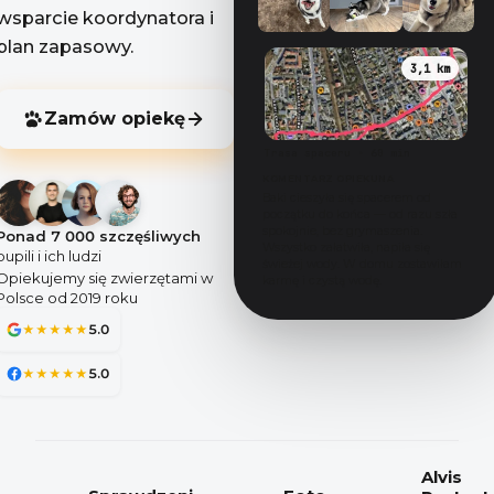
wsparcie koordynatora i
+8
plan zapasowy.
3,1 km
Zamów opiekę
Trasa spaceru
•
60 min
KOMENTARZ OPIEKUNA
Baki cieszyła się spacerem od
początku do końca — od razu szła
spokojnie, bez grymaszenia.
Ponad 7 000 szczęśliwych
Wszystko załatwiła, napiła się
pupili i ich ludzi
świeżej wody. W domu zostawiłam
Opiekujemy się zwierzętami w
karmę i czystą wodę.
Polsce od 2019 roku
5.0
★
★
★
★
★
5.0
★
★
★
★
★
Alvis