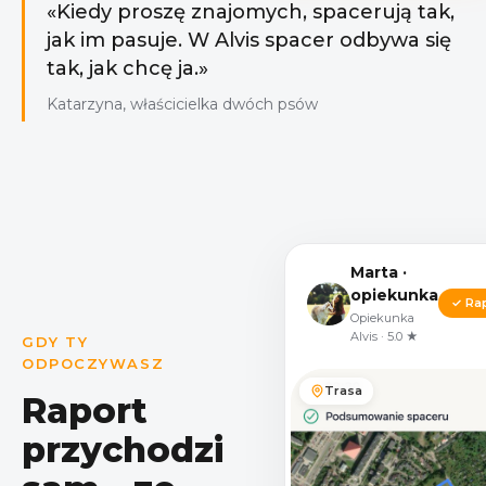
«Kiedy proszę znajomych, spacerują tak,
jak im pasuje. W Alvis spacer odbywa się
tak, jak chcę ja.»
Katarzyna, właścicielka dwóch psów
Marta ·
opiekunka
✓ Ra
Opiekunka
Alvis · 5.0 ★
GDY TY
ODPOCZYWASZ
Trasa
Raport
przychodzi