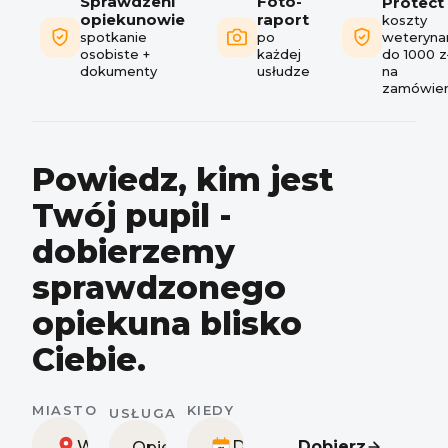
Sprawdzeni
Foto-
Protect
opiekunowie
raport
koszty
spotkanie
po
weteryna
osobiste +
każdej
do 1000 z
dokumenty
usłudze
na
zamówien
Powiedz, kim jest
Twój pupil -
dobierzemy
sprawdzonego
opiekuna blisko
Ciebie.
MIASTO
KIEDY
USŁUGA
Wybierz miasto
Dzisiaj
Dobierz
Opieka w domu petsittera