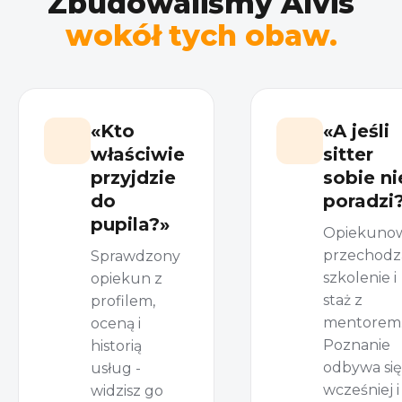
Zbudowaliśmy Alvis
wokół tych obaw.
«Kto
«A jeśli
właściwie
sitter
przyjdzie
sobie ni
do
poradzi
pupila?»
Opiekuno
przechodz
Sprawdzony
szkolenie i
opiekun z
staż z
profilem,
mentorem
oceną i
Poznanie
historią
odbywa się
usług -
wcześniej i
widzisz go