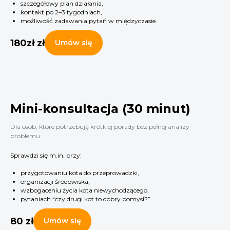
szczegółowy plan działania,
kontakt po 2–3 tygodniach,
możliwość zadawania pytań w międzyczasie.
180zł
zł
Umów się
Mini-konsultacja (30 minut)
Dla osób, które potrzebują krótkiej porady bez pełnej analizy
problemu.
Sprawdzi się m.in. przy:
przygotowaniu kota do przeprowadzki,
organizacji środowiska,
wzbogaceniu życia kota niewychodzącego,
pytaniach “czy drugi kot to dobry pomysł?”
80
zł
Umów się