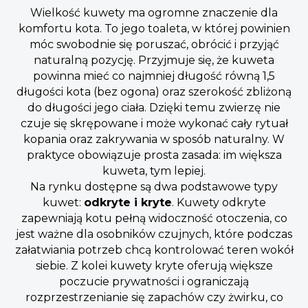
Wielkość kuwety ma ogromne znaczenie dla
komfortu kota. To jego toaleta, w której powinien
móc swobodnie się poruszać, obrócić i przyjąć
naturalną pozycję. Przyjmuje się, że kuweta
powinna mieć co najmniej długość równą 1,5
długości kota (bez ogona) oraz szerokość zbliżoną
do długości jego ciała. Dzięki temu zwierzę nie
czuje się skrępowane i może wykonać cały rytuał
kopania oraz zakrywania w sposób naturalny. W
praktyce obowiązuje prosta zasada: im większa
kuweta, tym lepiej.
Na rynku dostępne są dwa podstawowe typy
kuwet:
odkryte i kryte
. Kuwety odkryte
zapewniają kotu pełną widoczność otoczenia, co
jest ważne dla osobników czujnych, które podczas
załatwiania potrzeb chcą kontrolować teren wokół
siebie. Z kolei kuwety kryte oferują większe
poczucie prywatności i ograniczają
rozprzestrzenianie się zapachów czy żwirku, co