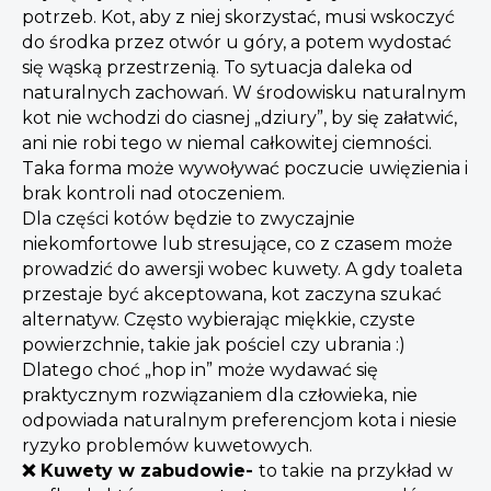
potrzeb. Kot, aby z niej skorzystać, musi wskoczyć
do środka przez otwór u góry, a potem wydostać
się wąską przestrzenią. To sytuacja daleka od
naturalnych zachowań. W środowisku naturalnym
kot nie wchodzi do ciasnej „dziury”, by się załatwić,
ani nie robi tego w niemal całkowitej ciemności.
Taka forma może wywoływać poczucie uwięzienia i
brak kontroli nad otoczeniem.
Dla części kotów będzie to zwyczajnie
niekomfortowe lub stresujące, co z czasem może
prowadzić do awersji wobec kuwety. A gdy toaleta
przestaje być akceptowana, kot zaczyna szukać
alternatyw. Często wybierając miękkie, czyste
powierzchnie, takie jak pościel czy ubrania :)
Dlatego choć „hop in” może wydawać się
praktycznym rozwiązaniem dla człowieka, nie
odpowiada naturalnym preferencjom kota i niesie
ryzyko problemów kuwetowych.
❌ Kuwety w zabudowie-
to takie
na przykład w