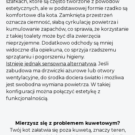
szafkach, które są często tworzone z powodów
estetycznych, ale w podstawowej formie rzadko są
komfortowe dla kota. Zamknięta przestrzeń
oznacza ciemność, słabą cyrkulację powietrza i
kumulowanie zapachów, co sprawia, że korzystanie
z takiej toalety może być dla zwierzęcia
nieprzyjemne. Dodatkowo odchody są mniej
widoczne dla opiekuna, co sprzyja rzadszemu
sprzątaniu i pogorszeniu higieny.
Istnieje jednak sensowna alternatywa
. Jeśli
zabudowa ma drzwiczki ażurowe lub otwory
wentylacyjne, do środka dociera światło i możliwa
jest swobodna wymiana powietrza. W takiej
konfiguracji można połączyć estetykę z
funkcjonalnością.
Mierzysz się z problemem kuwetowym?
Twój kot załatwia się poza kuwetą, znaczy teren,