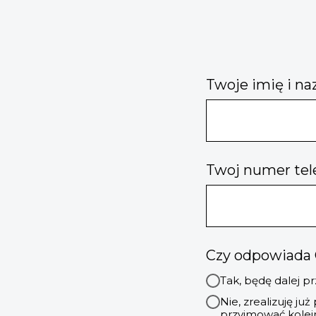
Twoje imię i na
Twoj numer tel
Czy odpowiada C
Tak, będę dalej 
Nie, zrealizuję j
przyjmować kolej