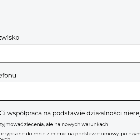
zwisko
efonu
i współpraca na podstawie działalności nier
przyjmować zlecenia, ale na nowych warunkach
uż przypisane do mnie zlecenia na podstawie umowy, po czy
nych